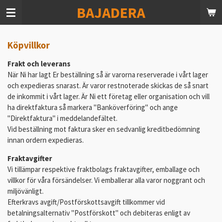
BAJADERA
Hoppa
till
huvudinnehållet
Köpvillkor
Frakt och leverans
När Ni har lagt Er beställning så är varorna reserverade i vårt lager
och expedieras snarast. Är varor restnoterade skickas de så snart
de inkommit i vårt lager. Är Ni ett företag eller organisation och vill
ha direktfaktura så markera "Banköverföring" och ange
"Direktfaktura" i meddelandefältet.
Vid beställning mot faktura sker en sedvanlig kreditbedömning
innan ordern expedieras.
Fraktavgifter
Vi tillämpar respektive fraktbolags fraktavgifter, emballage och
villkor för våra försändelser. Vi emballerar alla varor noggrant och
miljövänligt.
Efterkravs avgift/Postförskottsavgift tillkommer vid
betalningsalternativ "Postförskott" och debiteras enligt av