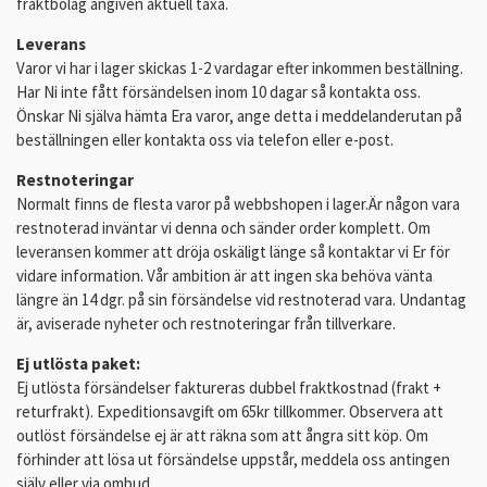
fraktbolag angiven aktuell taxa.
Leverans
Varor vi har i lager skickas 1-2 vardagar efter inkommen beställning.
Har Ni inte fått försändelsen inom 10 dagar så kontakta oss.
Önskar Ni själva hämta Era varor, ange detta i meddelanderutan på
beställningen eller kontakta oss via telefon eller e-post.
Restnoteringar
Normalt finns de flesta varor på webbshopen i lager.Är någon vara
restnoterad inväntar vi denna och sänder order komplett. Om
leveransen kommer att dröja oskäligt länge så kontaktar vi Er för
vidare information. Vår ambition är att ingen ska behöva vänta
längre än 14 dgr. på sin försändelse vid restnoterad vara. Undantag
är, aviserade nyheter och restnoteringar från tillverkare.
Ej utlösta paket:
Ej utlösta försändelser faktureras dubbel fraktkostnad (frakt +
returfrakt). Expeditionsavgift om 65kr tillkommer. Observera att
outlöst försändelse ej är att räkna som att ångra sitt köp. Om
förhinder att lösa ut försändelse uppstår, meddela oss antingen
själv eller via ombud.