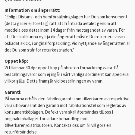
Information om ångerrätt:
”Enligt Distans- och hemförsäljningslagen har Du som konsument
(detta gäller ej företag) rätt att frånträda avtalet genom att
meddela oss detta inom 14 dagar från mottagandet av varan. För
att Du skall kunna nyttja din ångerrätt måste Du returnera varan i
oskadat skick, i originalförpackning. Vid nyttjande av ångerrätten är
det Du som står för returkostnaden.”
Öppet köp:
Vi tillämpar 30 dgr öppet köp på obruten förpackning/vara. På
beställningsvaror som ej ingår i vårt vanliga sortiment kan speciella
villkor gälla. Detta framgår vid beställningen av varan.
Garanti:
På varorna erhålls den fabriksgaranti som tillverkaren av respektive
vara utlovar samt den garanti mot fabrikationsfel som regleras av
konsumentköplagen. Defekt vara skall återsändas till oss i
originalemballaget för vidare behandling mot
tillverkaren/distributören. Kontakta oss om Ni vill göra en
returförsändelse.