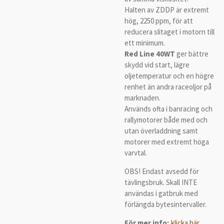
Halten av ZDDP är extremt
hög, 2250 ppm, för att
reducera slitaget i motorn till
ett minimum.
Red Line 40WT
ger bättre
skydd vid start, lägre
oljetemperatur och en högre
renhet än andra raceoljor på
marknaden.
Används ofta i banracing och
rallymotorer både med och
utan överladdning samt
motorer med extremt höga
varvtal.
OBS! Endast avsedd för
tävlingsbruk. Skall INTE
användas i gatbruk med
förlängda bytesintervaller.
För mer info;
klicka här.