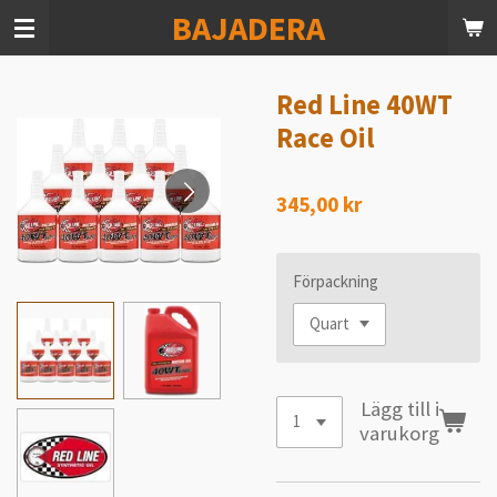
BAJADERA
Hoppa
till
huvudinnehållet
Red Line 40WT
Race Oil
345,00 kr
Förpackning
Lägg till i
varukorg