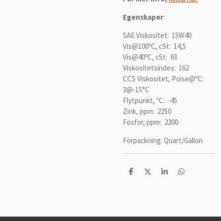
Egenskaper
:
SAE Viskositet: 15W40
Vis@100ºC, cSt: 14,5
Vis@40ºC, cSt: 93
Viskositetsindex: 162
CCS Viskositet, Poise@ºC:
3@-15°C
Flytpunkt, ºC: -45
Zink, ppm: 2250
Fosfor, ppm: 2200
Förpackning: Quart/Gallon
D
D
D
D
e
e
e
e
l
l
l
l
a
a
a
a
m
e
d