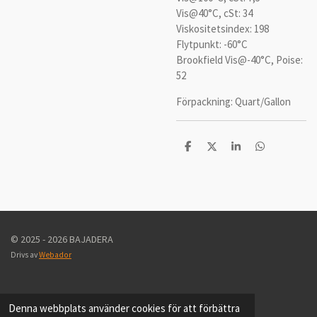
Vis@40°C, cSt: 34
Viskositetsindex: 198
Flytpunkt: -60°C
Brookfield Vis@-40°C, Poise:
52
Förpackning: Quart/Gallon
D
D
D
D
e
e
e
e
l
l
l
l
a
a
a
a
m
e
d
s
i
© 2025 - 2026 BAJADERA
g
Drivs av
Webador
Denna webbplats använder cookies för att förbättra