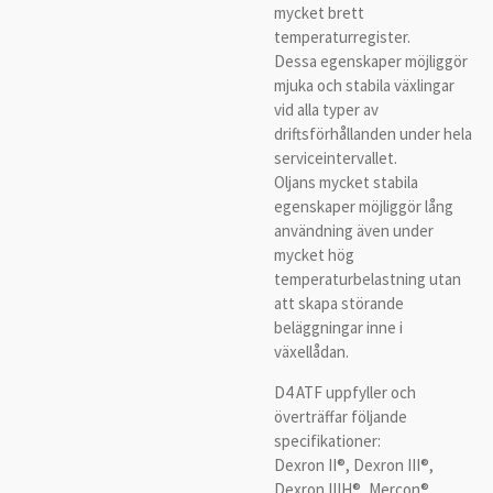
mycket brett
temperaturregister.
Dessa egenskaper möjliggör
mjuka och stabila växlingar
vid alla typer av
driftsförhållanden under hela
serviceintervallet.
Oljans mycket stabila
egenskaper möjliggör lång
användning även under
mycket hög
temperaturbelastning utan
att skapa störande
beläggningar inne i
växellådan.
D4 ATF uppfyller och
överträffar följande
specifikationer:
Dexron II®, Dexron III®,
Dexron IIIH®, Mercon®,