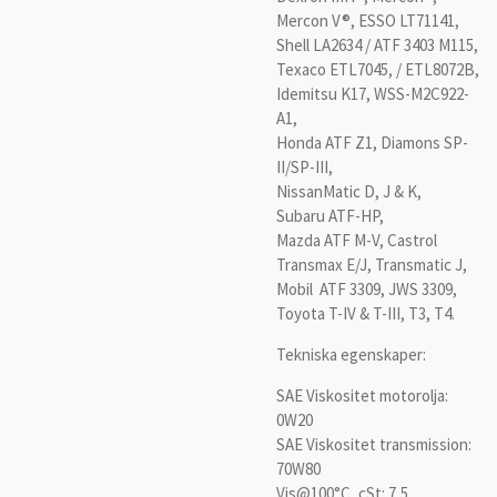
Mercon V®, ESSO LT71141,
Shell LA2634 / ATF 3403 M115,
Texaco ETL7045, / ETL8072B,
Idemitsu K17, WSS-M2C922-
A1,
Honda ATF Z1, Diamons SP-
II/SP-III,
NissanMatic D, J & K,
Subaru ATF-HP,
Mazda ATF M-V, Castrol
Transmax E/J, Transmatic J,
Mobil ATF 3309, JWS 3309,
Toyota T-IV & T-III, T3, T4.
Tekniska egenskaper:
SAE Viskositet motorolja:
0W20
SAE Viskositet transmission:
70W80
Vis@100°C, cSt: 7,5