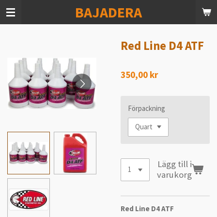
BAJADERA
Hoppa
till
huvudinnehållet
Red Line D4 ATF
350,00 kr
Förpackning
Lägg till i
varukorg
Red Line D4 ATF