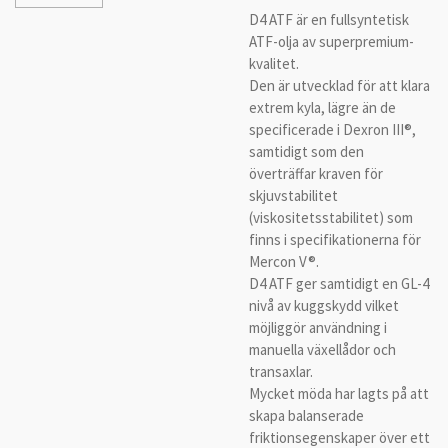
D4 ATF är en fullsyntetisk
ATF-olja av superpremium-
kvalitet.
Den är utvecklad för att klara
extrem kyla, lägre än de
specificerade i Dexron III®,
samtidigt som den
överträffar kraven för
skjuvstabilitet
(viskositetsstabilitet) som
finns i specifikationerna för
Mercon V®.
D4 ATF ger samtidigt en GL-4
nivå av kuggskydd vilket
möjliggör användning i
manuella växellådor och
transaxlar.
Mycket möda har lagts på att
skapa balanserade
friktionsegenskaper över ett