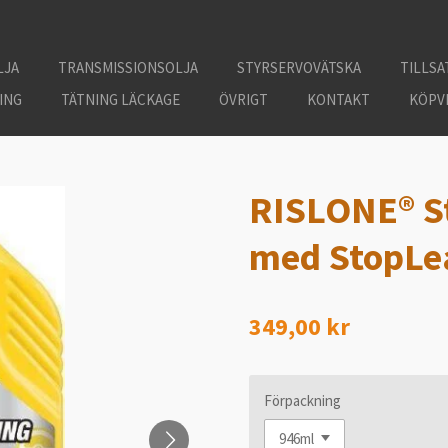
LJA
TRANSMISSIONSOLJA
STYRSERVOVÄTSKA
TILLSA
ING
TÄTNING LÄCKAGE
ÖVRIGT
KONTAKT
KÖPV
RISLONE® S
med StopLe
349,00 kr
Förpackning