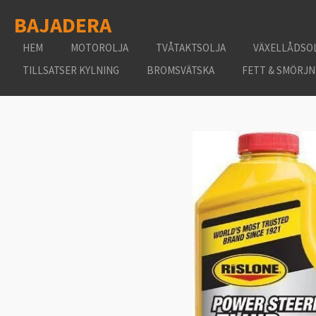
Hoppa
BAJADERA
till
huvudinnehållet
HEM
MOTOROLJA
TVÅTAKTSOLJA
VÄXELLÅDSO
TILLSATSER KYLNING
BROMSVÄTSKA
FETT & SMÖRJN