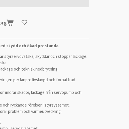
korg
ed skydd och ökad prestanda
ar styrservovätska, skyddar och stoppar läckage.
ska.
 läckage och teknisk nedbrytning.
ringen ger längre livslängd och förbättrad
förhindrar skador, läckage från servopump och
 och ryckande rörelser i styrsystemet.
ndrar problem och värmeutveckling.
.
 pump i servosystemet