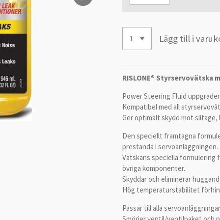
Lägg till i varu
RISLONE® Styrservovätska m
Power Steering Fluid uppgrader
Kompatibel med all styrservovät
Ger optimalt skydd mot slitage,
Den speciellt framtagna formule
prestanda i servoanläggningen.
Vätskans speciella formulering 
övriga komponenter.
Skyddar och eliminerar huggande
Hög temperaturstabilitet förhi
Passar till alla servoanläggningar
Smörjer ventil/ventilpaket och