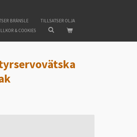
TSER BRÄNSLE
TILLSATSER OLJA
ILLKOR & COOKIES
tyrservovätska
ak