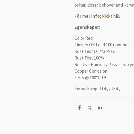
bultar, dessa behöver anti-kärv
För mer info;
klicka här.
Egenskaper:
Color Red
Timken OK Load 100+ pounds
Rust Test D1743 Pass
Rust Test 100%
Relative Humidity Pass – Two y
Copper Corrosion
3 Hrs @ 100°C 1B
Förpackning: 114g / 454g
D
D
D
e
e
e
l
l
l
a
a
a
m
e