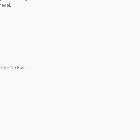
medel.
ears – No Rust