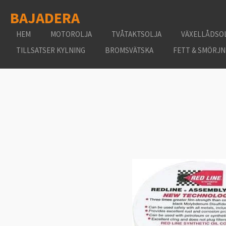
Hoppa
BAJADERA
till
huvudinnehållet
HEM
MOTOROLJA
TVÅTAKTSOLJA
VÄXELLÅDSO
TILLSATSER KYLNING
BROMSVÄTSKA
FETT & SMÖRJN