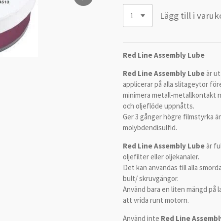
Lägg till i varu
Red Line Assembly Lube
Red Line Assembly Lube
är u
applicerar på alla slitageytor f
minimera metall-metallkontakt nä
och oljeflöde uppnåtts.
Ger 3 gånger högre filmstyrka ä
molybdendisulfid.
Red Line Assembly Lube
är fu
oljefilter eller oljekanaler.
Det kan användas till alla smorda
bult/ skruvgängor.
Använd bara en liten mängd på la
att vrida runt motorn.
Använd inte
Red Line Assembl