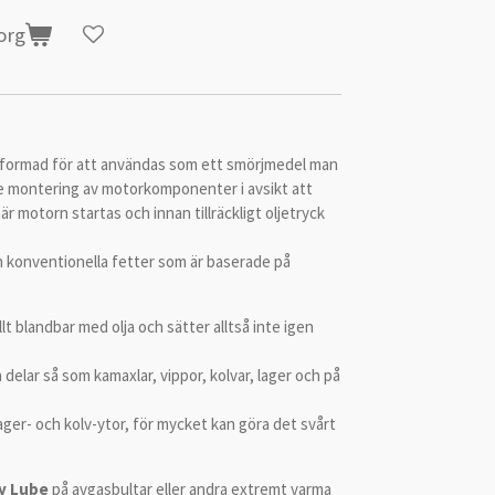
korg
tformad för att användas som ett smörjmedel man
öre montering av motorkomponenter i avsikt att
r motorn startas och innan tillräckligt oljetryck
n konventionella fetter som är baserade på
llt blandbar med olja och sätter alltså inte igen
 delar så som kamaxlar, vippor, kolvar, lager och på
ger- och kolv-ytor, för mycket kan göra det svårt
y Lube
på avgasbultar eller andra extremt varma