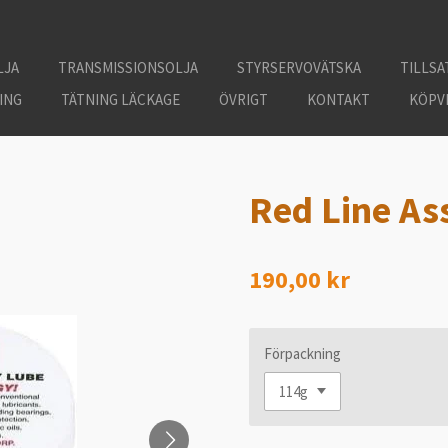
LJA
TRANSMISSIONSOLJA
STYRSERVOVÄTSKA
TILLSA
ING
TÄTNING LÄCKAGE
ÖVRIGT
KONTAKT
KÖPV
Red Line As
190,00 kr
Förpackning