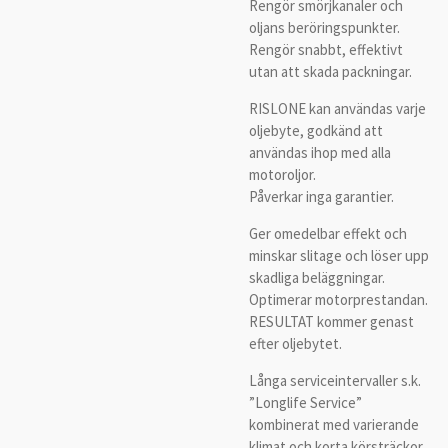
Rengör smörjkanaler och
oljans beröringspunkter.
Rengör snabbt, effektivt
utan att skada packningar.
RISLONE kan användas varje
oljebyte, godkänd att
användas ihop med alla
motoroljor.
Påverkar inga garantier.
Ger omedelbar effekt och
minskar slitage och löser upp
skadliga beläggningar.
Optimerar motorprestandan.
RESULTAT kommer genast
efter oljebytet.
Långa serviceintervaller s.k.
”Longlife Service”
kombinerat med varierande
klimat och korta körsträckor