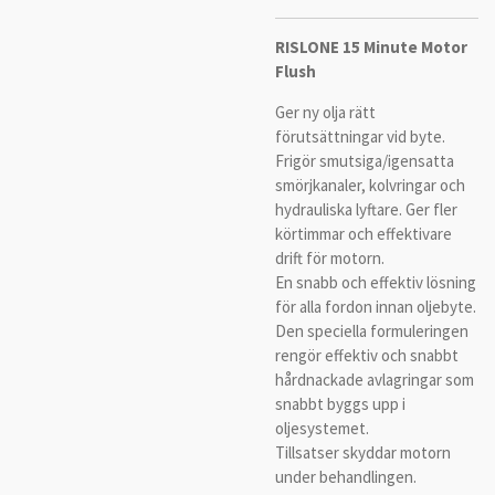
RISLONE 15 Minute Motor
Flush
Ger ny olja rätt
förutsättningar vid byte.
Frigör smutsiga/igensatta
smörjkanaler, kolvringar och
hydrauliska lyftare. Ger fler
körtimmar och effektivare
drift för motorn.
En snabb och effektiv lösning
för alla fordon innan oljebyte.
Den speciella formuleringen
rengör effektiv och snabbt
hårdnackade avlagringar som
snabbt byggs upp i
oljesystemet.
Tillsatser skyddar motorn
under behandlingen.