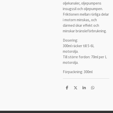
oljekanaler, oljepumpens
insugssil och oljepumpen.
Friktionen mellan rörliga delar
i motorn minskas, och
därmed ökar effekt och
minskar bränsleförbrukning.
Dosering:
300ml räcker till 5-6L
motorolja.
Till större fordon: 70ml per L
motorolja.
Förpackning: 300ml
D
D
D
D
e
e
e
e
l
l
l
l
a
a
a
a
m
e
d