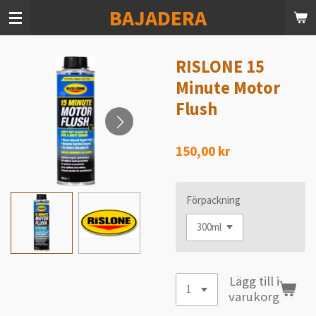
BAJADERA
Hoppa
till
huvudinnehållet
RISLONE 15
Minute Motor
Flush
150,00 kr
Förpackning
Lägg till i
varukorg