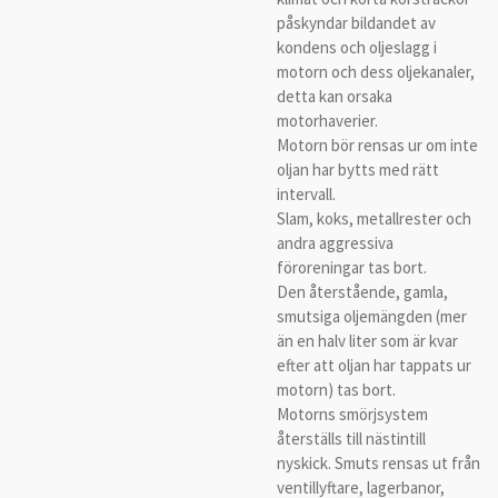
påskyndar bildandet av
kondens och oljeslagg i
motorn och dess oljekanaler,
detta kan orsaka
motorhaverier.
Motorn bör rensas ur om inte
oljan har bytts med rätt
intervall.
Slam, koks, metallrester och
andra aggressiva
föroreningar tas bort.
Den återstående, gamla,
smutsiga oljemängden (mer
än en halv liter som är kvar
efter att oljan har tappats ur
motorn) tas bort.
Motorns smörjsystem
återställs till nästintill
nyskick. Smuts rensas ut från
ventillyftare, lagerbanor,