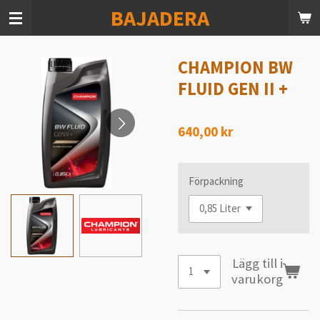
BAJADERA
Hoppa
till
huvudinnehållet
CHAMPION BW
FLUID GEN II +
640,00 kr
Förpackning
Lägg till i
varukorg