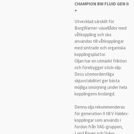
CHAMPION BW FLUID GEN II
+
Utvecklad särskilt för
BorgWarner-växellådor med
våtkoppling och ska
användas till våtkopplingar
med sintrade och organiska
kopplingsplattor.
Oljan har en utmärkt friktion
och förebygger stick-slip.
Dess utomordentliga
skjuvstabilitet ger bästa
möjliga smörjning under hela
kopplingens livslängd.
Denna olja rekommenderas
för generation II till V Haldex-
kopplingar som används i
fordon från VAG-gruppen,
Land Rover och Volvo.