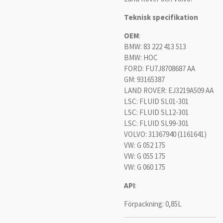
Teknisk specifikation
OEM
:
BMW: 83 222 413 513
BMW: HOC
FORD: FU7J8708687 AA
GM: 93165387
LAND ROVER: EJ3219A509 AA
LSC: FLUID SL01-301
LSC: FLUID SL12-301
LSC: FLUID SL99-301
VOLVO: 31367940 (1161641)
VW: G 052 175
VW: G 055 175
VW: G 060 175
API
:
Förpackning: 0,85L