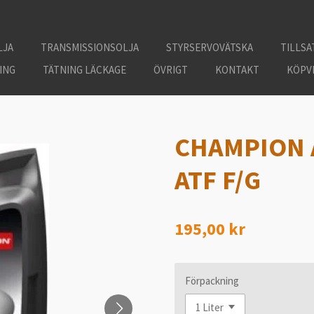
LJA
TRANSMISSIONSOLJA
STYRSERVOVÄTSKA
TILLSA
ING
TÄTNING LÄCKAGE
ÖVRIGT
KONTAKT
KÖPV
CHAMPION 
ATF F/G
195,00 kr
Förpackning