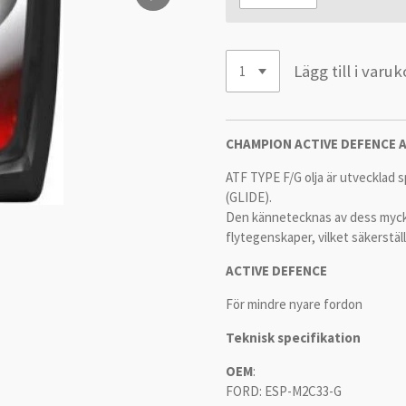
Lägg till i varu
CHAMPION ACTIVE DEFENCE A
ATF TYPE F/G olja är utvecklad s
(GLIDE).
Den kännetecknas av dess myck
flytegenskaper, vilket säkerstäl
ACTIVE DEFENCE
För mindre nyare fordon
Teknisk specifikation
OEM
:
FORD: ESP-M2C33-G