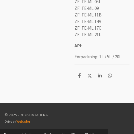
ZF: TE-ML 05L
ZF: TE-ML 09
ZF: TE-ML 11B
ZF: TE-ML 14A
ZF: TE-ML 17C
ZF: TE-ML 21L
API
:
Förpackning: 1L / 5L / 20L
D
D
D
D
e
e
e
e
l
l
l
l
a
a
a
a
m
e
d
s
i
© 2025 - 2026 BAJADERA
g
Drivs av
Webador